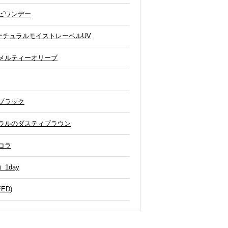
ビワンデー
ナチュラルモイストレーベルUV
 メルティーオリーブ
ムブラック
ュラルのダスティブラウン
ョコラ
）1day
EED)