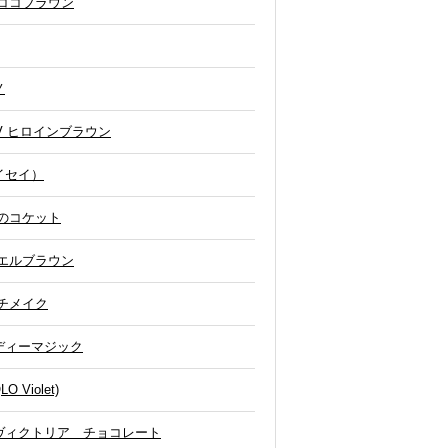
ココブラウン
ノ
UV ヒロインブラウン
イセイ）
のコケット
エルブラウン
チメイク
ディーマジック
Violet)
ヴィクトリア チョコレート