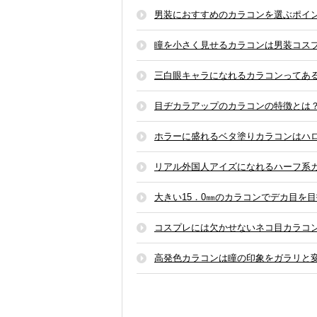
男装におすすめのカラコンを選ぶポイ
瞳を小さく見せるカラコンは男装コス
三白眼キャラになれるカラコンってあ
目ヂカラアップのカラコンの特徴とは
ホラーに盛れるベタ塗りカラコンはハ
リアル外国人アイズになれるハーフ系
大きい15．0㎜のカラコンでデカ目を
コスプレには欠かせないネコ目カラコ
高発色カラコンは瞳の印象をガラリと