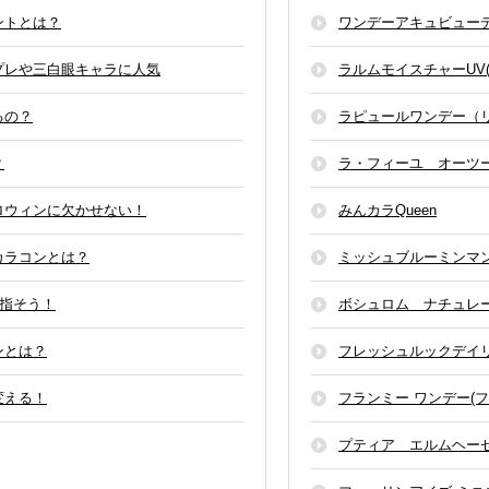
ントとは？
ワンデーアキュビュー
プレや三白眼キャラに人気
ラルムモイスチャーUV(L
るの？
ラピュールワンデー（
？
ラ・フィーユ オーツ
ロウィンに欠かせない！
みんカラQueen
カラコンとは？
ミッシュブルーミンマ
目指そう！
ボシュロム ナチュレ
ンとは？
フレッシュルックデイ
変える！
フランミー ワンデー(フ
プティア エルムヘー