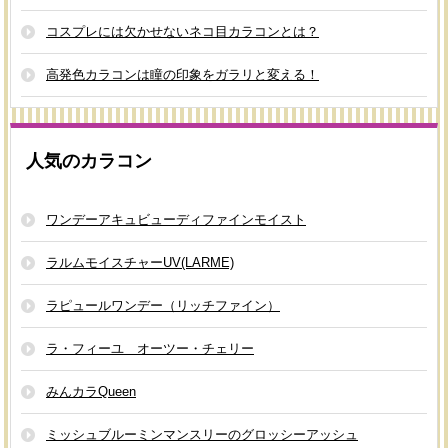
コスプレには欠かせないネコ目カラコンとは？
高発色カラコンは瞳の印象をガラリと変える！
人気のカラコン
ワンデーアキュビューディファインモイスト
ラルムモイスチャーUV(LARME)
ラピュールワンデー（リッチファイン）
ラ・フィーユ オーツー・チェリー
みんカラQueen
ミッシュブルーミンマンスリーのグロッシーアッシュ