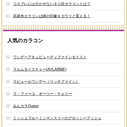
コスプレには欠かせないネコ目カラコンとは？
高発色カラコンは瞳の印象をガラリと変える！
人気のカラコン
ワンデーアキュビューディファインモイスト
ラルムモイスチャーUV(LARME)
ラピュールワンデー（リッチファイン）
ラ・フィーユ オーツー・チェリー
みんカラQueen
ミッシュブルーミンマンスリーのグロッシーアッシュ