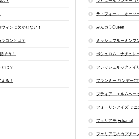
るの？
ラピュールワンデー（
？
ラ・フィーユ オーツ
ロウィンに欠かせない！
みんカラQueen
カラコンとは？
ミッシュブルーミンマ
目指そう！
ボシュロム ナチュレ
ンとは？
フレッシュルックデイ
変える！
フランミー ワンデー(フ
プティア エルムヘー
フォーリンアイズ ミニ
フェリアモ(Feliamo)
フェリアモのカプチー