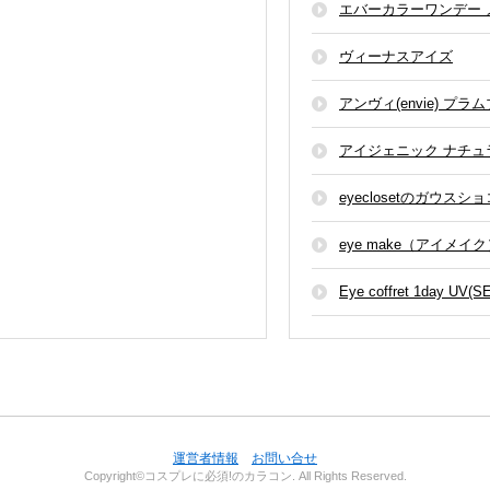
エバーカラーワンデー
ヴィーナスアイズ
アンヴィ(envie) プラ
アイジェニック ナチ
eyeclosetのガウスシ
eye make（アイメイク
Eye coffret 1day UV(S
運営者情報
お問い合せ
Copyright©コスプレに必須!のカラコン. All Rights Reserved.