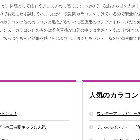
いますが、体感としてはもう少し大きめに感じます。なので、なおさら目を大き
のでも気にせず試していましたが、長期間カラコンをつけているので安全の
のカラコンは他のカラコンと遜色がないのに医療用のコンタクトレンズだと
レンズ（カラコン）のものは着色直径が自分の中では小さくてあまりつけて
こちらはきちんと効果を感じられますし、何よりもワンデーなので衛生面で
人気のカラコン
ントとは？
ワンデーアキュビュー
プレや三白眼キャラに人気
ラルムモイスチャーUV(L