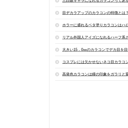
三白眼キャラになれるカラコンってあ
目ヂカラアップのカラコンの特徴とは
ホラーに盛れるベタ塗りカラコンはハ
リアル外国人アイズになれるハーフ系
大きい15．0㎜のカラコンでデカ目を
コスプレには欠かせないネコ目カラコ
高発色カラコンは瞳の印象をガラリと