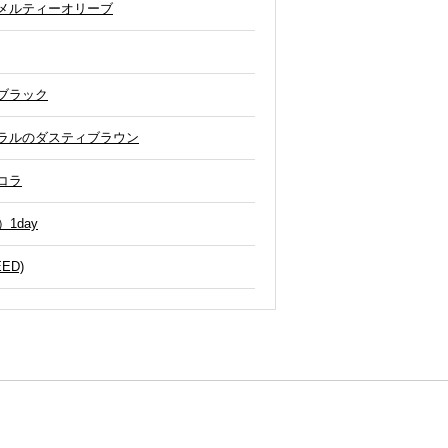
 メルティーオリーブ
ムブラック
ュラルのダスティブラウン
ョコラ
）1day
EED)