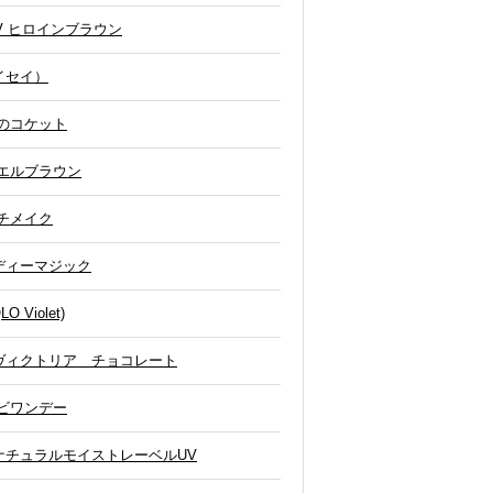
UV ヒロインブラウン
イセイ）
のコケット
エルブラウン
チメイク
ディーマジック
Violet)
ヴィクトリア チョコレート
ビワンデー
ナチュラルモイストレーベルUV